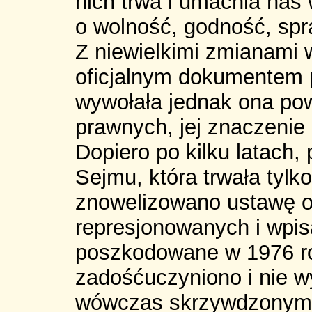
nich trwa i umacnia nas 
o wolność, godność, spr
Z niewielkimi zmianami 
oficjalnym dokumentem p
wywołała jednak ona po
prawnych, jej znaczenie
Dopiero po kilku latach,
Sejmu, która trwała tylk
znowelizowano ustawę o
represjonowanych i wpisa
poszkodowane w 1976 ro
zadośćuczyniono i nie w
wówczas skrzywdzonym. 