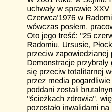
uchwały w sprawie XXV 
Czerwca'1976 w Radomiu
wówczas posłem, praco
Oto jego treść: "25 czer
Radomiu, Ursusie, Płocku
przeciw zapowiedzianej
Demonstracje przybrały 
się przeciw totalitarnej
przez media pogardliwie
poddani zostali brutalnym
"ścieżkach zdrowia", wię
pozostało inwalidami na 