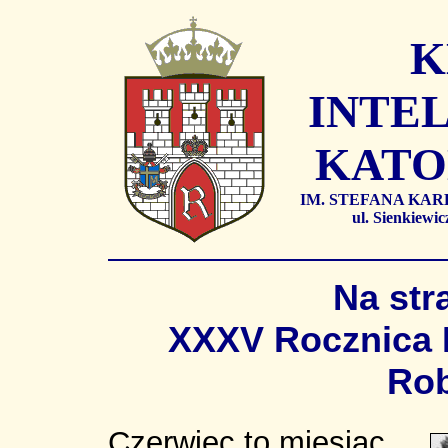
K
INTEL
KATO
IM. STEFANA KA
ul. Sienkiew
Na str
XXXV Rocznica 
Ro
Czerwiec to miesiąc