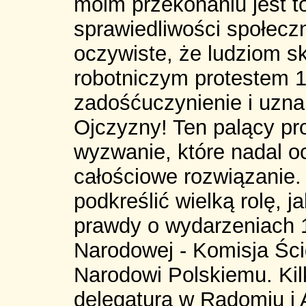
moim przekonaniu jest t
sprawiedliwości społeczn
oczywiste, że ludziom 
robotniczym protestem 1
zadośćuczynienie i uznan
Ojczyzny! Ten palący pr
wyzwanie, które nadal o
całościowe rozwiązanie.
podkreślić wielką rolę, j
prawdy o wydarzeniach 1
Narodowej - Komisja Ści
Narodowi Polskiemu. Kil
delegatura w Radomiu 