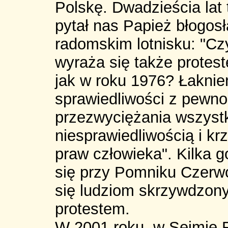
Polskę. Dwadzieścia lat
pytał nas Papież błogosł
radomskim lotnisku: "Czy
wyraża się także prote
jak w roku 1976? Łaknien
sprawiedliwości z pewno
przezwyciężania wszystk
niesprawiedliwością i kr
praw człowieka". Kilka g
się przy Pomniku Czerwca
się ludziom skrzywdzon
protestem.
W 2001 roku, w Sejmie 