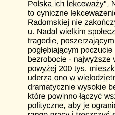
Polska ich lekceważy". 
to cyniczne lekceważen
Radomskiej nie zakończ
u. Nadal wielkim społe
tragedie, poszerzającym 
pogłębiającym poczucie 
bezrobocie - najwyższe 
powyżej 200 tys. mieszk
uderza ono w wielodzietn
dramatycznie wysokie b
które powinno łączyć ws
polityczne, aby je ogran
rangę pracy i troszczyć