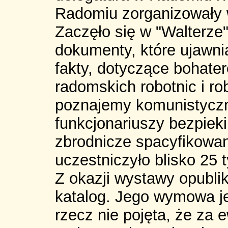
Radomiu zorganizowały 
Zaczęło się w "Walterze
dokumenty, które ujawni
fakty, dotyczące bohate
radomskich robotnic i ro
poznajemy komunistycz
funkcjonariuszy bezpieki 
zbrodnicze spacyfikowani
uczestniczyło blisko 25
Z okazji wystawy opubli
katalog. Jego wymowa j
rzecz nie pojęta, że za e