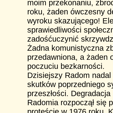
moim przekonaniu, zbro
roku, żaden ówczesny d
wyroku skazującego! El
sprawiedliwości społecz
zadośćuczynić skrzywdz
Żadna komunistyczna zb
przedawniona, a żaden 
poczuciu bezkarności.
Dzisiejszy Radom nadal
skutków poprzedniego sys
przeszłości. Degradacja
Radomia rozpoczął się p
proteście w 1976 roku. 