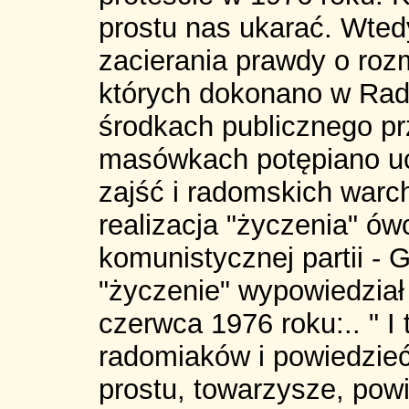
prostu nas ukarać. Wted
zacierania prawdy o rozm
których dokonano w Rad
środkach publicznego pr
masówkach potępiano uc
zajść i radomskich warch
realizacja "życzenia" ó
komunistycznej partii - 
"życzenie" wypowiedział 
czerwca 1976 roku:.. " I
radomiaków i powiedzieć
prostu, towarzysze, pow